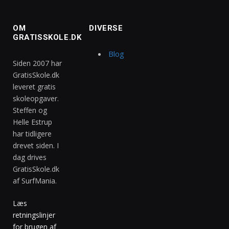
OM
DIVERSE
GRATISSKOLE.DK
Blog
Siden 2007 har
GratisSkole.dk
leveret gratis
skoleopgaver.
Steffen og
Helle Estrup
har tidligere
drevet siden. I
dag drives
GratisSkole.dk
af SurfMania.
Læs
retningslinjer
for brugen af