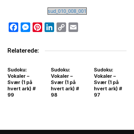
sud_010_008_001
Facebook
Messenger
Pinterest
LinkedIn
Copy
Email
Link
Relaterede:
Sudoku:
Sudoku:
Sudoku:
Vokaler –
Vokaler –
Vokaler –
Svær (1 på
Svær (1 på
Svær (1 på
hvert ark) #
hvert ark) #
hvert ark) #
99
98
97