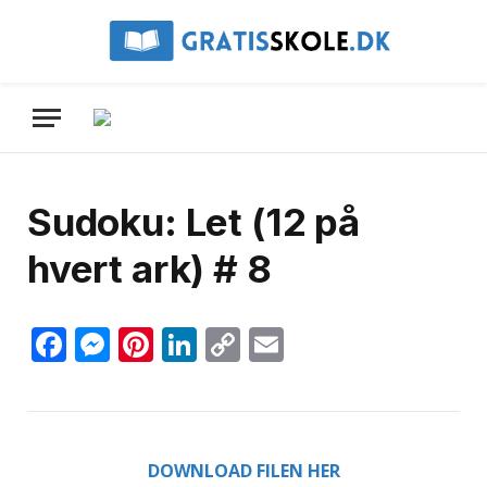
Sudoku: Let (12 på
hvert ark) # 8
Facebook
Messenger
Pinterest
LinkedIn
Copy
Email
Link
DOWNLOAD FILEN HER