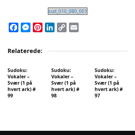
sud_010_080_001
Facebook
Messenger
Pinterest
LinkedIn
Copy
Email
Link
Relaterede:
Sudoku:
Sudoku:
Sudoku:
Vokaler –
Vokaler –
Vokaler –
Svær (1 på
Svær (1 på
Svær (1 på
hvert ark) #
hvert ark) #
hvert ark) #
99
98
97