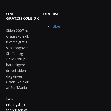
OM
DIVERSE
GRATISSKOLE.DK
Blog
Siden 2007 har
GratisSkole.dk
leveret gratis
skoleopgaver.
Steffen og
Helle Estrup
har tidligere
drevet siden. I
dag drives
GratisSkole.dk
af SurfMania.
Læs
retningslinjer
for brugen af