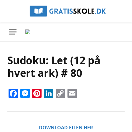
Sudoku: Let (12 på
hvert ark) # 80
Facebook
Messenger
Pinterest
LinkedIn
Copy
Email
Link
DOWNLOAD FILEN HER