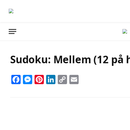
Sudoku: Mellem (12 på h
Facebook
Messenger
Pinterest
LinkedIn
Copy
Email
Link