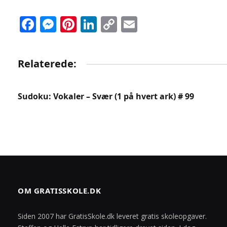
Facebook
Messenger
Pinterest
LinkedIn
Copy
Email
Link
Relaterede:
Sudoku: Vokaler – Svær (1 på hvert ark) # 99
OM GRATISSKOLE.DK
Siden 2007 har GratisSkole.dk leveret gratis skoleopgaver.