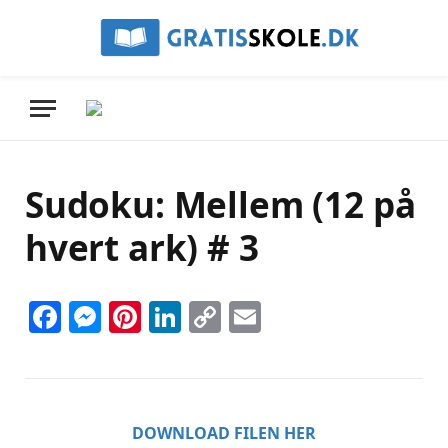
Sudoku: Mellem (12 på
hvert ark) # 3
Facebook
Messenger
Pinterest
LinkedIn
Copy
Email
Link
DOWNLOAD FILEN HER