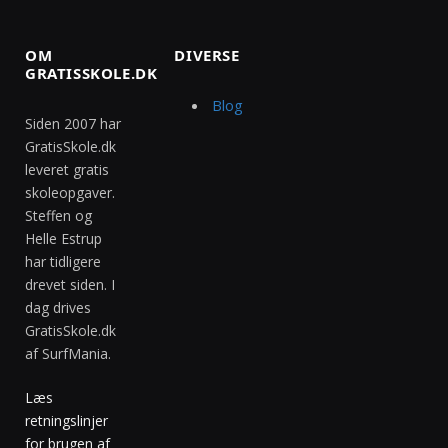
OM
DIVERSE
GRATISSKOLE.DK
Blog
Siden 2007 har
GratisSkole.dk
leveret gratis
skoleopgaver.
Steffen og
Helle Estrup
har tidligere
drevet siden. I
dag drives
GratisSkole.dk
af SurfMania.
Læs
retningslinjer
for brugen af