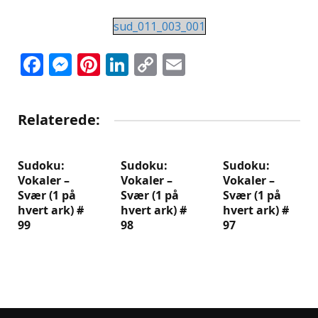
sud_011_003_001
Facebook
Messenger
Pinterest
LinkedIn
Copy
Email
Link
Relaterede:
Sudoku:
Sudoku:
Sudoku:
Vokaler –
Vokaler –
Vokaler –
Svær (1 på
Svær (1 på
Svær (1 på
hvert ark) #
hvert ark) #
hvert ark) #
99
98
97