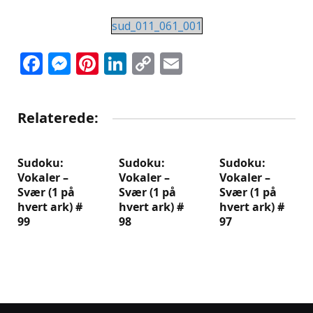
sud_011_061_001
Facebook
Messenger
Pinterest
LinkedIn
Copy
Email
Link
Relaterede:
Sudoku:
Sudoku:
Sudoku:
Vokaler –
Vokaler –
Vokaler –
Svær (1 på
Svær (1 på
Svær (1 på
hvert ark) #
hvert ark) #
hvert ark) #
99
98
97