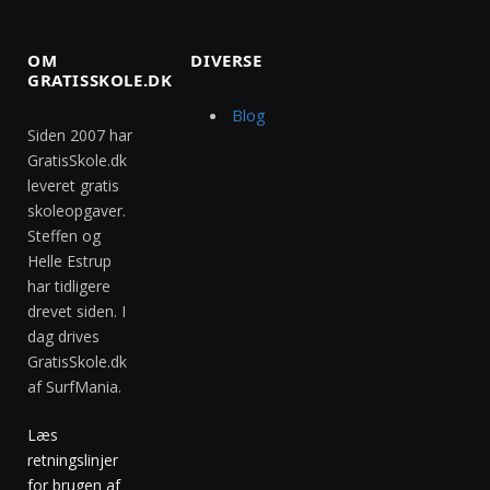
OM
DIVERSE
GRATISSKOLE.DK
Blog
Siden 2007 har
GratisSkole.dk
leveret gratis
skoleopgaver.
Steffen og
Helle Estrup
har tidligere
drevet siden. I
dag drives
GratisSkole.dk
af SurfMania.
Læs
retningslinjer
for brugen af