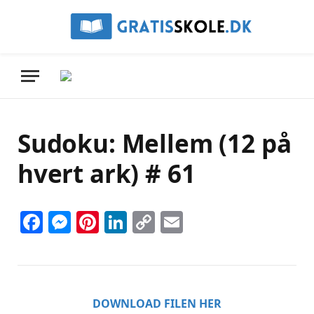
Sudoku: Mellem (12 på
hvert ark) # 61
Facebook
Messenger
Pinterest
LinkedIn
Copy
Email
Link
DOWNLOAD FILEN HER