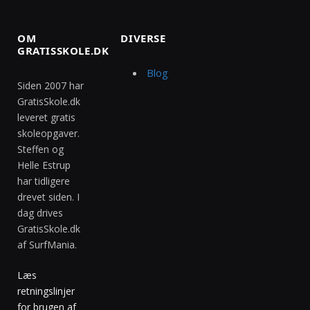
OM
DIVERSE
GRATISSKOLE.DK
Blog
Siden 2007 har
GratisSkole.dk
leveret gratis
skoleopgaver.
Steffen og
Helle Estrup
har tidligere
drevet siden. I
dag drives
GratisSkole.dk
af SurfMania.
Læs
retningslinjer
for brugen af