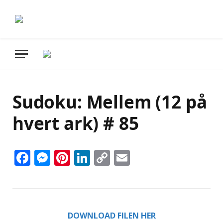
Sudoku: Mellem (12 på
hvert ark) # 85
Facebook
Messenger
Pinterest
LinkedIn
Copy
Email
Link
DOWNLOAD FILEN HER