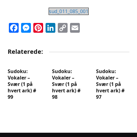
sud_011_085_001
Facebook
Messenger
Pinterest
LinkedIn
Copy
Email
Link
Relaterede:
Sudoku:
Sudoku:
Sudoku:
Vokaler –
Vokaler –
Vokaler –
Svær (1 på
Svær (1 på
Svær (1 på
hvert ark) #
hvert ark) #
hvert ark) #
99
98
97