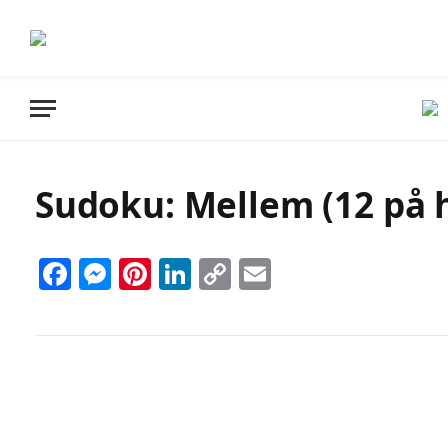
Sudoku: Mellem (12 på h
Facebook
Messenger
Pinterest
LinkedIn
Copy
Email
Link