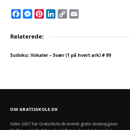
Facebook
Messenger
Pinterest
LinkedIn
Copy
Email
Link
Relaterede:
Sudoku: Vokaler – Svær (1 på hvert ark) # 99
OM GRATISSKOLE.DK
Siden 2007 har GratisSkole.dk leveret gratis skoleopgaver.