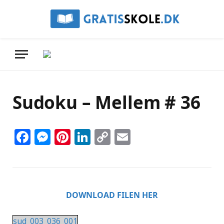
Sudoku – Mellem # 36
Facebook
Messenger
Pinterest
LinkedIn
Copy
Email
Link
DOWNLOAD FILEN HER
sud_003_036_001