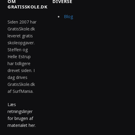
OM
DIVERSE
GRATISSKOLE.DK
Blog
Siden 2007 har
GratisSkole.dk
leveret gratis
skoleopgaver.
Steffen og
Helle Estrup
har tidligere
drevet siden. I
dag drives
GratisSkole.dk
af SurfMania.
Læs
retningslinjer
for brugen af
materialet her
.