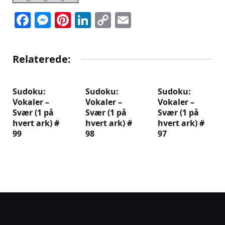
Facebook
Messenger
Pinterest
LinkedIn
Copy
Email
Link
Relaterede:
Sudoku:
Sudoku:
Sudoku:
Vokaler –
Vokaler –
Vokaler –
Svær (1 på
Svær (1 på
Svær (1 på
hvert ark) #
hvert ark) #
hvert ark) #
99
98
97