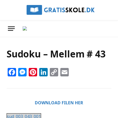
Sudoku – Mellem # 43
Facebook
Messenger
Pinterest
LinkedIn
Copy
Email
Link
DOWNLOAD FILEN HER
sud_003_043_001