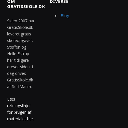
OM
DIVERSE
GRATISSKOLE.DK
Blog
Siden 2007 har
GratisSkole.dk
leveret gratis
skoleopgaver.
Steffen og
Helle Estrup
har tidligere
drevet siden. I
dag drives
GratisSkole.dk
af SurfMania.
Læs
retningslinjer
for brugen af
materialet her
.