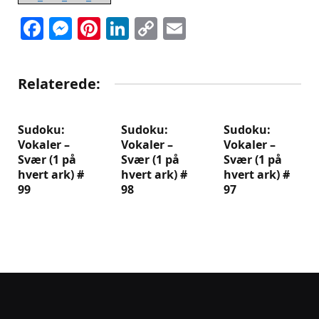
Facebook
Messenger
Pinterest
LinkedIn
Copy
Email
Link
Relaterede:
Sudoku:
Sudoku:
Sudoku:
Vokaler –
Vokaler –
Vokaler –
Svær (1 på
Svær (1 på
Svær (1 på
hvert ark) #
hvert ark) #
hvert ark) #
99
98
97