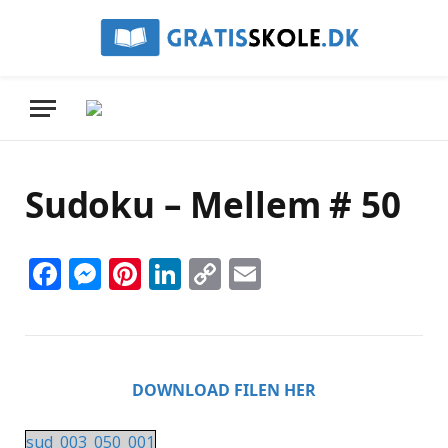
Sudoku – Mellem # 50
Facebook
Messenger
Pinterest
LinkedIn
Copy
Email
Link
DOWNLOAD FILEN HER
sud_003_050_001