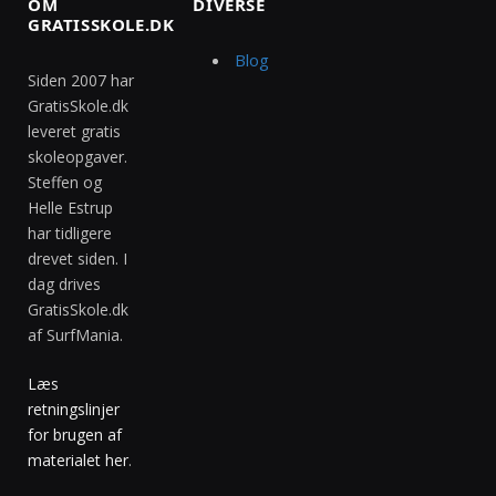
OM
DIVERSE
GRATISSKOLE.DK
Blog
Siden 2007 har
GratisSkole.dk
leveret gratis
skoleopgaver.
Steffen og
Helle Estrup
har tidligere
drevet siden. I
dag drives
GratisSkole.dk
af SurfMania.
Læs
retningslinjer
for brugen af
materialet her
.