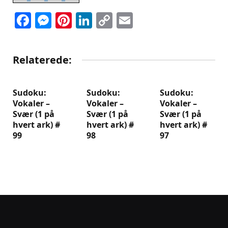
Facebook
Messenger
Pinterest
LinkedIn
Copy
Email
Link
Relaterede:
Sudoku:
Sudoku:
Sudoku:
Vokaler –
Vokaler –
Vokaler –
Svær (1 på
Svær (1 på
Svær (1 på
hvert ark) #
hvert ark) #
hvert ark) #
99
98
97