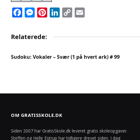
Facebook
Messenger
Pinterest
LinkedIn
Copy
Email
Link
Relaterede:
Sudoku: Vokaler – Svær (1 på hvert ark) # 99
OM GRATISSKOLE.DK
Siden 2007 har GratisSkole.dk leveret gratis skoleopgaver.
Steffen og Helle Estrup har tidligere drevet siden. I dag