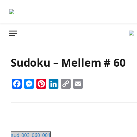
Sudoku – Mellem # 60
Facebook
Messenger
Pinterest
LinkedIn
Copy
Email
Link
sud_003_060_001