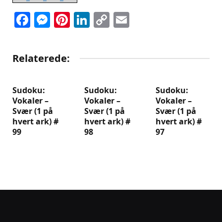
Facebook
Messenger
Pinterest
LinkedIn
Copy
Email
Link
Relaterede:
Sudoku:
Sudoku:
Sudoku:
Vokaler –
Vokaler –
Vokaler –
Svær (1 på
Svær (1 på
Svær (1 på
hvert ark) #
hvert ark) #
hvert ark) #
99
98
97