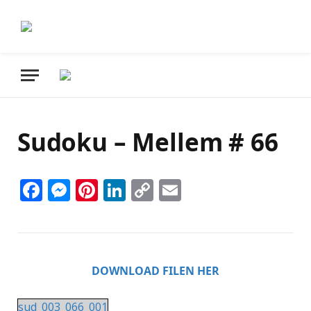
Sudoku – Mellem # 66
Facebook
Messenger
Pinterest
LinkedIn
Copy
Email
Link
DOWNLOAD FILEN HER
sud_003_066_001