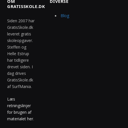
OM
DIVERSE
GRATISSKOLE.DK
Blog
Siden 2007 har
GratisSkole.dk
leveret gratis
skoleopgaver.
Steffen og
Helle Estrup
har tidligere
drevet siden. I
dag drives
GratisSkole.dk
af SurfMania.
Læs
retningslinjer
for brugen af
materialet her
.