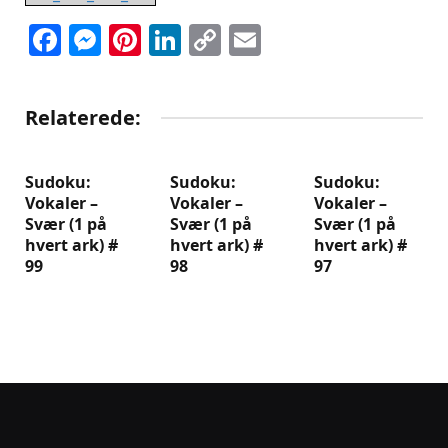
Facebook
Messenger
Pinterest
LinkedIn
Copy
Email
Link
Relaterede:
Sudoku:
Sudoku:
Sudoku:
Vokaler –
Vokaler –
Vokaler –
Svær (1 på
Svær (1 på
Svær (1 på
hvert ark) #
hvert ark) #
hvert ark) #
99
98
97