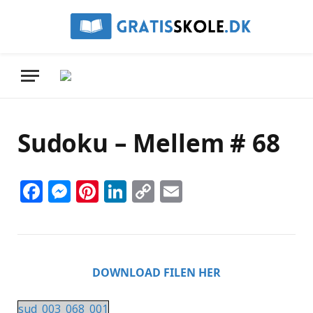
Sudoku – Mellem # 68
Facebook
Messenger
Pinterest
LinkedIn
Copy
Email
Link
DOWNLOAD FILEN HER
sud_003_068_001