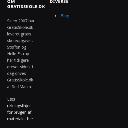
OM
DIVERSE
GRATISSKOLE.DK
Blog
Siden 2007 har
GratisSkole.dk
leveret gratis
skoleopgaver.
Steffen og
Helle Estrup
har tidligere
drevet siden. I
dag drives
GratisSkole.dk
af SurfMania.
Læs
retningslinjer
for brugen af
materialet her
.