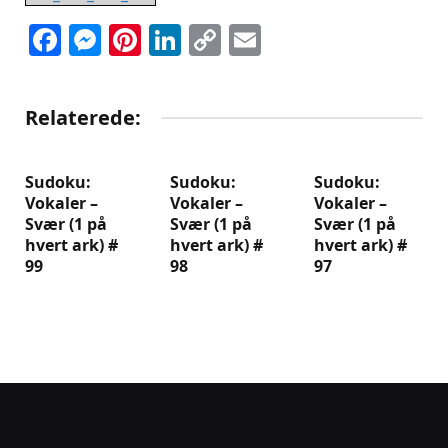
Facebook
Messenger
Pinterest
LinkedIn
Copy
Email
Link
Relaterede:
Sudoku:
Sudoku:
Sudoku:
Vokaler –
Vokaler –
Vokaler –
Svær (1 på
Svær (1 på
Svær (1 på
hvert ark) #
hvert ark) #
hvert ark) #
99
98
97