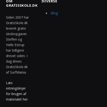
OM
DIVERSE
GRATISSKOLE.DK
Blog
Siden 2007 har
GratisSkole.dk
leveret gratis
skoleopgaver.
Steffen og
Helle Estrup
har tidligere
drevet siden. I
dag drives
GratisSkole.dk
af SurfMania.
Læs
retningslinjer
for brugen af
materialet her
.