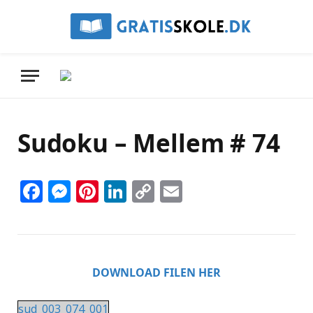
Sudoku – Mellem # 74
Facebook
Messenger
Pinterest
LinkedIn
Copy
Email
Link
DOWNLOAD FILEN HER
sud_003_074_001