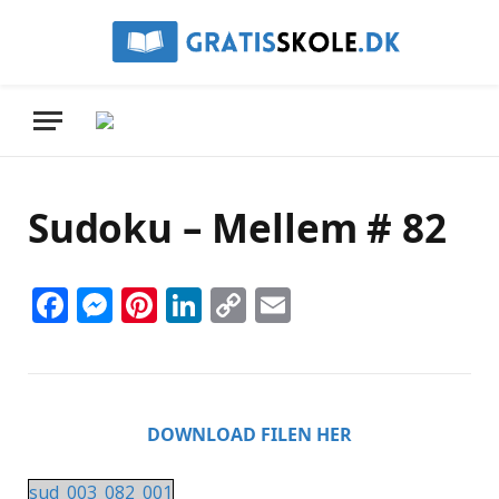
Sudoku – Mellem # 82
Facebook
Messenger
Pinterest
LinkedIn
Copy
Email
Link
DOWNLOAD FILEN HER
sud_003_082_001