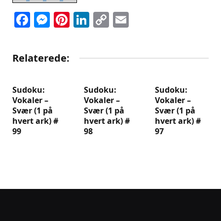
Facebook
Messenger
Pinterest
LinkedIn
Copy
Email
Link
Relaterede:
Sudoku:
Sudoku:
Sudoku:
Vokaler –
Vokaler –
Vokaler –
Svær (1 på
Svær (1 på
Svær (1 på
hvert ark) #
hvert ark) #
hvert ark) #
99
98
97