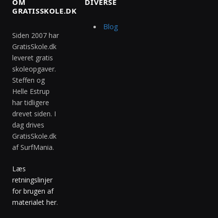
OM
DIVERSE
GRATISSKOLE.DK
Blog
Siden 2007 har
GratisSkole.dk
leveret gratis
skoleopgaver.
Steffen og
Helle Estrup
har tidligere
drevet siden. I
dag drives
GratisSkole.dk
af SurfMania.
Læs
retningslinjer
for brugen af
materialet her
.