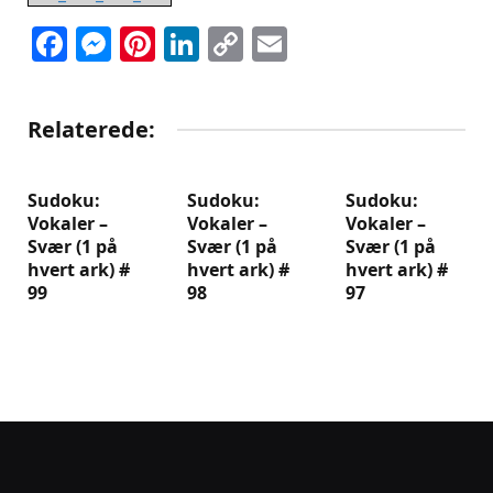
Facebook
Messenger
Pinterest
LinkedIn
Copy
Email
Link
Relaterede:
Sudoku:
Sudoku:
Sudoku:
Vokaler –
Vokaler –
Vokaler –
Svær (1 på
Svær (1 på
Svær (1 på
hvert ark) #
hvert ark) #
hvert ark) #
99
98
97