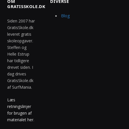
OM
DIVERSE
GRATISSKOLE.DK
Blog
Siden 2007 har
GratisSkole.dk
leveret gratis
skoleopgaver.
Steffen og
Helle Estrup
har tidligere
drevet siden. I
dag drives
GratisSkole.dk
af SurfMania.
Læs
retningslinjer
for brugen af
materialet her
.