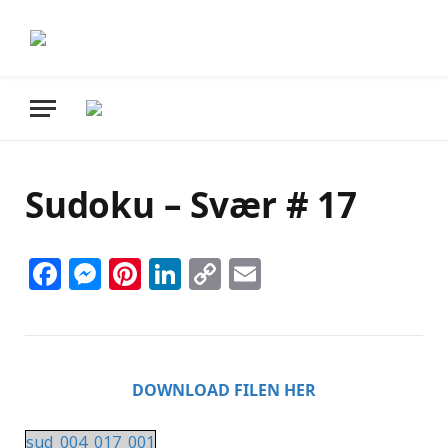
Sudoku – Svær # 17
Facebook
Messenger
Pinterest
LinkedIn
Copy
Email
Link
DOWNLOAD FILEN HER
sud_004_017_001