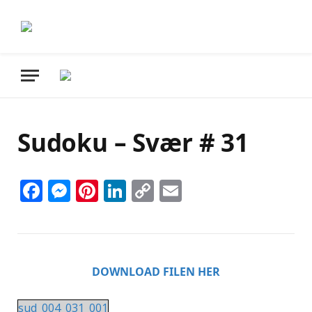
Sudoku – Svær # 31
Facebook
Messenger
Pinterest
LinkedIn
Copy
Email
Link
DOWNLOAD FILEN HER
sud_004_031_001