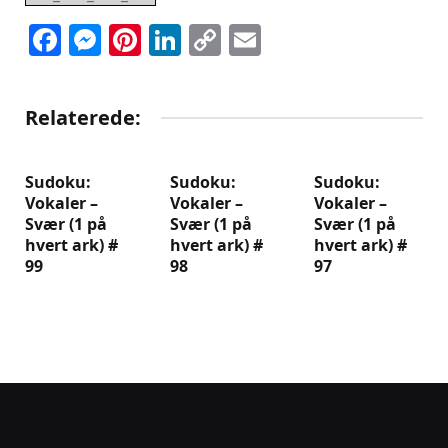
Facebook
Messenger
Pinterest
LinkedIn
Copy
Email
Link
Relaterede:
Sudoku:
Sudoku:
Sudoku:
Vokaler –
Vokaler –
Vokaler –
Svær (1 på
Svær (1 på
Svær (1 på
hvert ark) #
hvert ark) #
hvert ark) #
99
98
97