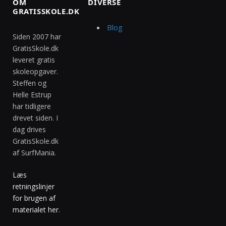
OM
DIVERSE
GRATISSKOLE.DK
Blog
Siden 2007 har
GratisSkole.dk
leveret gratis
skoleopgaver.
Steffen og
Helle Estrup
har tidligere
drevet siden. I
dag drives
GratisSkole.dk
af SurfMania.
Læs
retningslinjer
for brugen af
materialet her
.