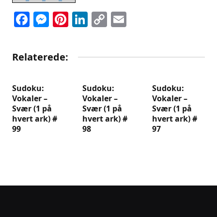
Facebook
Messenger
Pinterest
LinkedIn
Copy
Email
Link
Relaterede:
Sudoku:
Sudoku:
Sudoku:
Vokaler –
Vokaler –
Vokaler –
Svær (1 på
Svær (1 på
Svær (1 på
hvert ark) #
hvert ark) #
hvert ark) #
99
98
97