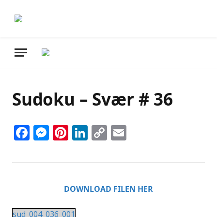
Sudoku – Svær # 36
Facebook
Messenger
Pinterest
LinkedIn
Copy
Email
Link
DOWNLOAD FILEN HER
sud_004_036_001