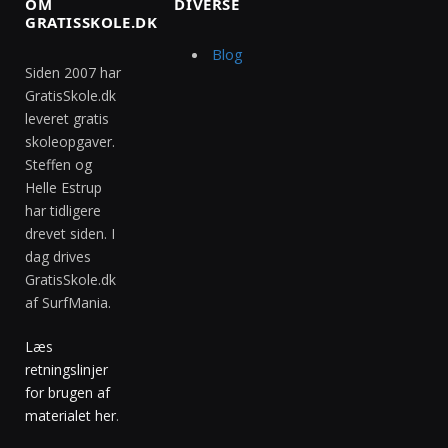
OM
DIVERSE
GRATISSKOLE.DK
Blog
Siden 2007 har
GratisSkole.dk
leveret gratis
skoleopgaver.
Steffen og
Helle Estrup
har tidligere
drevet siden. I
dag drives
GratisSkole.dk
af SurfMania.
Læs
retningslinjer
for brugen af
materialet her
.