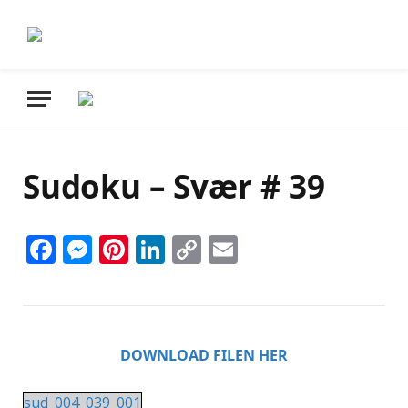
Sudoku – Svær # 39
Facebook
Messenger
Pinterest
LinkedIn
Copy
Email
Link
DOWNLOAD FILEN HER
sud_004_039_001