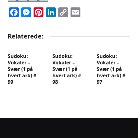
Facebook
Messenger
Pinterest
LinkedIn
Copy
Email
Link
Relaterede:
Sudoku:
Sudoku:
Sudoku:
Vokaler –
Vokaler –
Vokaler –
Svær (1 på
Svær (1 på
Svær (1 på
hvert ark) #
hvert ark) #
hvert ark) #
99
98
97