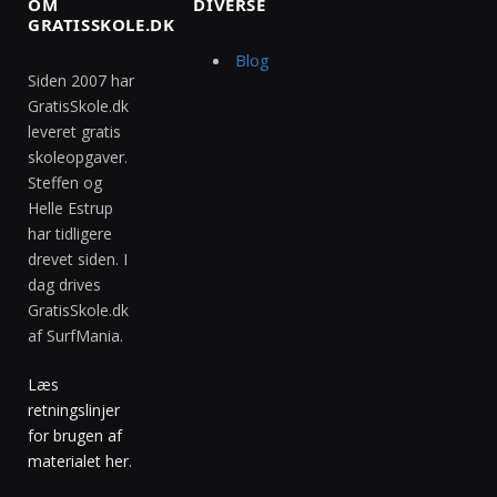
OM
DIVERSE
GRATISSKOLE.DK
Blog
Siden 2007 har
GratisSkole.dk
leveret gratis
skoleopgaver.
Steffen og
Helle Estrup
har tidligere
drevet siden. I
dag drives
GratisSkole.dk
af SurfMania.
Læs
retningslinjer
for brugen af
materialet her
.