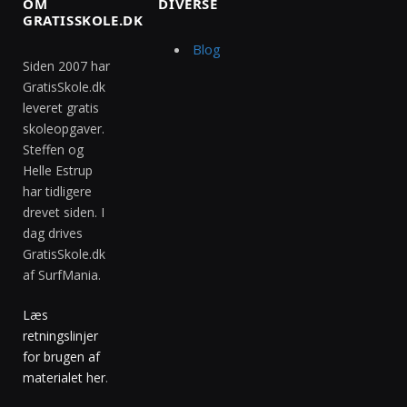
OM
DIVERSE
GRATISSKOLE.DK
Blog
Siden 2007 har
GratisSkole.dk
leveret gratis
skoleopgaver.
Steffen og
Helle Estrup
har tidligere
drevet siden. I
dag drives
GratisSkole.dk
af SurfMania.
Læs
retningslinjer
for brugen af
materialet her
.