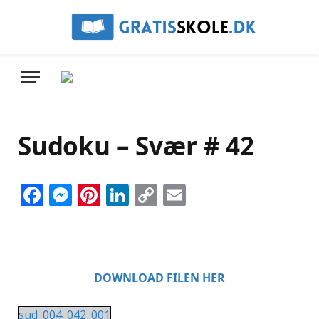
Sudoku – Svær # 42
Facebook
Messenger
Pinterest
LinkedIn
Copy
Email
Link
DOWNLOAD FILEN HER
sud_004_042_001