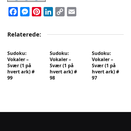
Facebook
Messenger
Pinterest
LinkedIn
Copy
Email
Link
Relaterede:
Sudoku:
Sudoku:
Sudoku:
Vokaler –
Vokaler –
Vokaler –
Svær (1 på
Svær (1 på
Svær (1 på
hvert ark) #
hvert ark) #
hvert ark) #
99
98
97