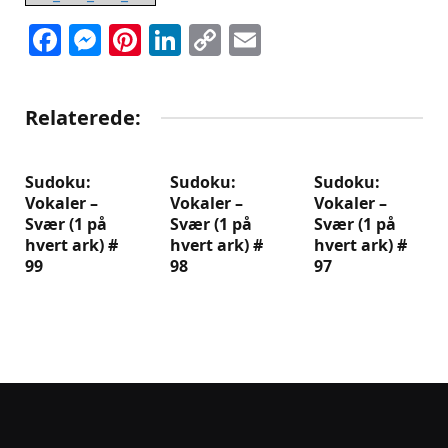
Facebook
Messenger
Pinterest
LinkedIn
Copy
Email
Link
Relaterede:
Sudoku:
Sudoku:
Sudoku:
Vokaler –
Vokaler –
Vokaler –
Svær (1 på
Svær (1 på
Svær (1 på
hvert ark) #
hvert ark) #
hvert ark) #
99
98
97