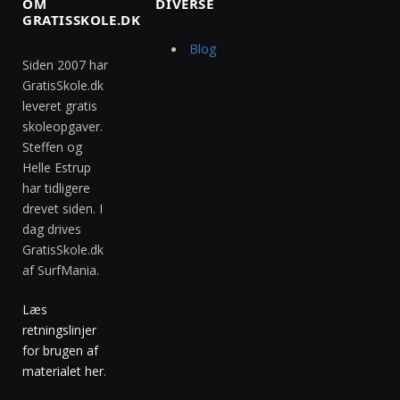
OM
DIVERSE
GRATISSKOLE.DK
Blog
Siden 2007 har
GratisSkole.dk
leveret gratis
skoleopgaver.
Steffen og
Helle Estrup
har tidligere
drevet siden. I
dag drives
GratisSkole.dk
af SurfMania.
Læs
retningslinjer
for brugen af
materialet her
.