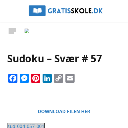
Sudoku – Svær # 57
Facebook
Messenger
Pinterest
LinkedIn
Copy
Email
Link
DOWNLOAD FILEN HER
sud_004_057_001