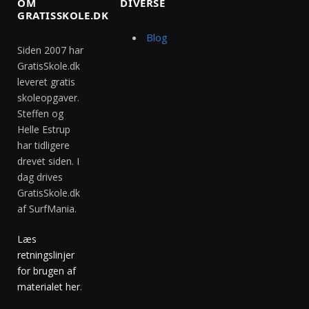
OM
DIVERSE
GRATISSKOLE.DK
Blog
Siden 2007 har
GratisSkole.dk
leveret gratis
skoleopgaver.
Steffen og
Helle Estrup
har tidligere
drevet siden. I
dag drives
GratisSkole.dk
af SurfMania.
Læs
retningslinjer
for brugen af
materialet her
.