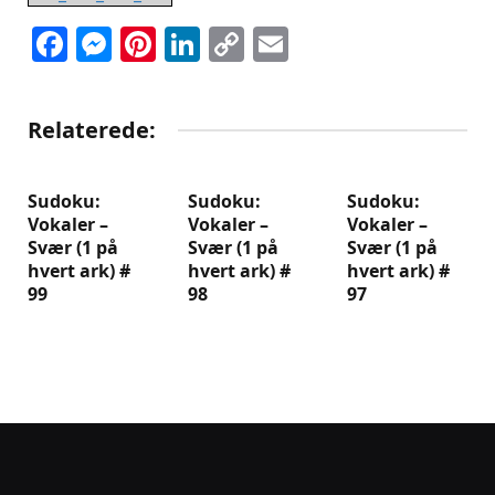
Facebook
Messenger
Pinterest
LinkedIn
Copy
Email
Link
Relaterede:
Sudoku:
Sudoku:
Sudoku:
Vokaler –
Vokaler –
Vokaler –
Svær (1 på
Svær (1 på
Svær (1 på
hvert ark) #
hvert ark) #
hvert ark) #
99
98
97