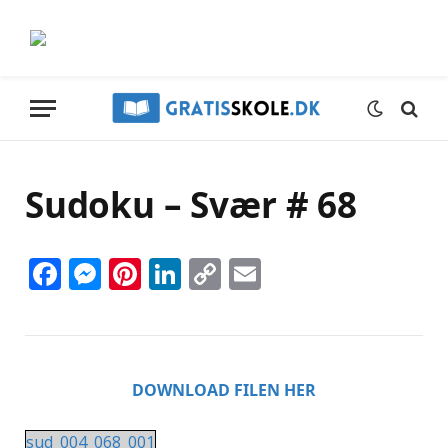
Sudoku – Svær # 68
Facebook
Messenger
Pinterest
LinkedIn
Copy
Email
Link
DOWNLOAD FILEN HER
sud_004_068_001