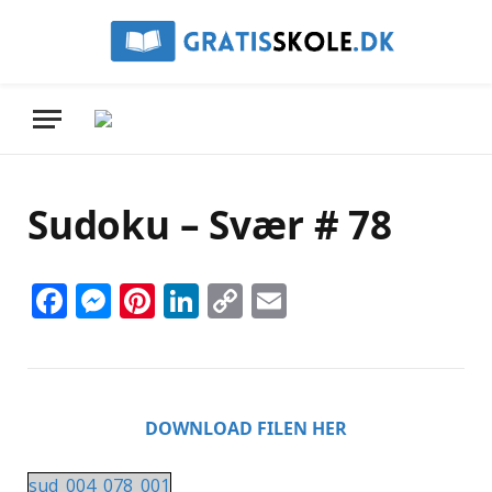
Sudoku – Svær # 78
Facebook
Messenger
Pinterest
LinkedIn
Copy
Email
Link
DOWNLOAD FILEN HER
sud_004_078_001