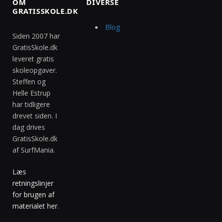
OM
DIVERSE
GRATISSKOLE.DK
Blog
Siden 2007 har
GratisSkole.dk
leveret gratis
skoleopgaver.
Steffen og
Helle Estrup
har tidligere
drevet siden. I
dag drives
GratisSkole.dk
af SurfMania.
Læs
retningslinjer
for brugen af
materialet her
.