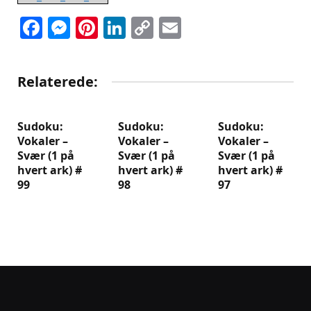
Facebook
Messenger
Pinterest
LinkedIn
Copy
Email
Link
Relaterede:
Sudoku:
Sudoku:
Sudoku:
Vokaler –
Vokaler –
Vokaler –
Svær (1 på
Svær (1 på
Svær (1 på
hvert ark) #
hvert ark) #
hvert ark) #
99
98
97