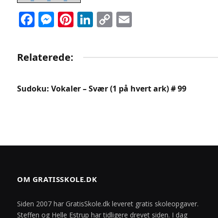
Facebook
Messenger
Pinterest
LinkedIn
Copy
Email
Link
Relaterede:
Sudoku: Vokaler – Svær (1 på hvert ark) # 99
OM GRATISSKOLE.DK
Siden 2007 har GratisSkole.dk leveret gratis skoleopgaver.
Steffen og Helle Estrup har tidligere drevet siden. I dag