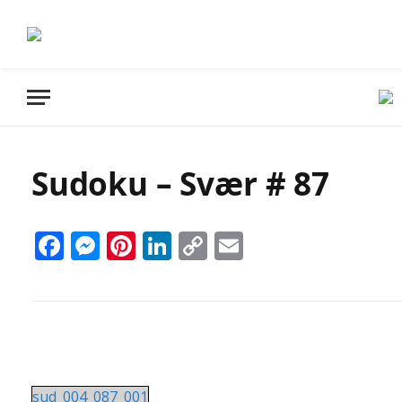
Sudoku – Svær # 87
Facebook
Messenger
Pinterest
LinkedIn
Copy
Email
Link
sud_004_087_001