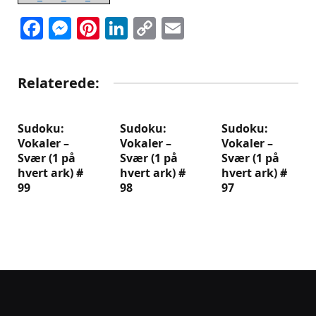
Facebook
Messenger
Pinterest
LinkedIn
Copy
Email
Link
Relaterede:
Sudoku:
Sudoku:
Sudoku:
Vokaler –
Vokaler –
Vokaler –
Svær (1 på
Svær (1 på
Svær (1 på
hvert ark) #
hvert ark) #
hvert ark) #
99
98
97