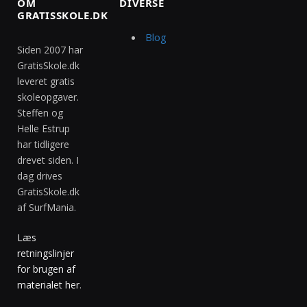
OM
DIVERSE
GRATISSKOLE.DK
Blog
Siden 2007 har
GratisSkole.dk
leveret gratis
skoleopgaver.
Steffen og
Helle Estrup
har tidligere
drevet siden. I
dag drives
GratisSkole.dk
af SurfMania.
Læs
retningslinjer
for brugen af
materialet her
.