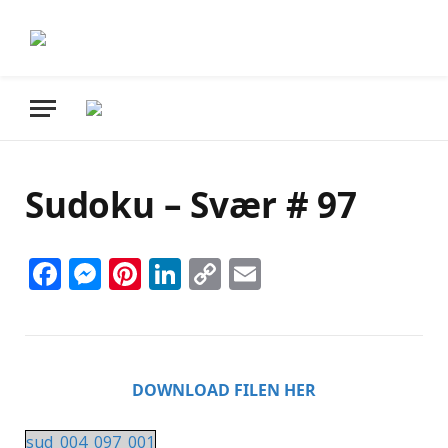
Sudoku – Svær # 97
Facebook
Messenger
Pinterest
LinkedIn
Copy
Email
Link
DOWNLOAD FILEN HER
sud_004_097_001