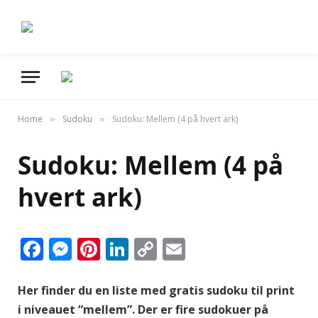
Home
Sudoku
Sudoku: Mellem (4 på hvert ark)
»
»
Sudoku: Mellem (4 på
hvert ark)
Facebook
Messenger
Pinterest
LinkedIn
Copy
Email
Link
Her finder du en liste med gratis sudoku til print
i niveauet “mellem”. Der er fire sudokuer på