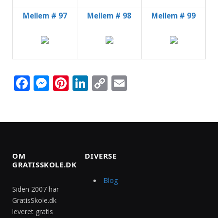
Mellem # 97
Mellem # 98
Mellem # 99
Facebook
Messenger
Pinterest
LinkedIn
Copy
Email
Link
OM
DIVERSE
GRATISSKOLE.DK
Blog
Siden 2007 har
GratisSkole.dk
leveret gratis