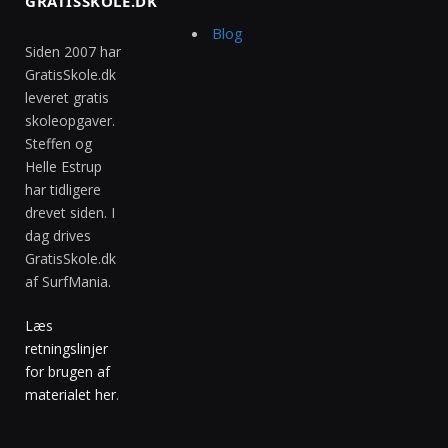
GRATISSKOLE.DK
Blog
Siden 2007 har
GratisSkole.dk
leveret gratis
skoleopgaver.
Steffen og
Helle Estrup
har tidligere
drevet siden. I
dag drives
GratisSkole.dk
af SurfMania.
Læs
retningslinjer
for brugen af
materialet her
.