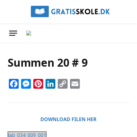
Summen 20 # 9
Facebook
Messenger
Pinterest
LinkedIn
Copy
Email
Link
DOWNLOAD FILEN HER
lab_034_009_001