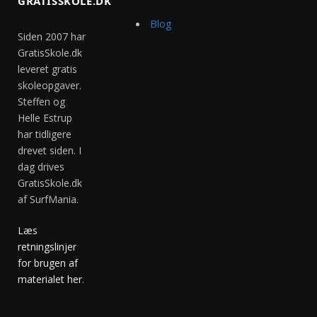
GRATISSKOLE.DK
Blog
Siden 2007 har
GratisSkole.dk
leveret gratis
skoleopgaver.
Steffen og
Helle Estrup
har tidligere
drevet siden. I
dag drives
GratisSkole.dk
af SurfMania.
Læs
retningslinjer
for brugen af
materialet her
.