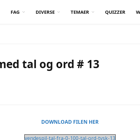
FAG
DIVERSE
TEMAER
QUIZZER
W
med tal og ord # 13
DOWNLOAD FILEN HER
vendespil-tal-fra-0-100-tal-ord-tysk-13