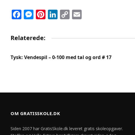
Facebook
Messenger
Pinterest
LinkedIn
Copy
Email
Link
Relaterede:
Tysk: Vendespil – 0-100 med tal og ord # 17
OM GRATISSKOLE.DK
Siden 2007 har GratisSkole.dk leveret gratis skoleopgaver.