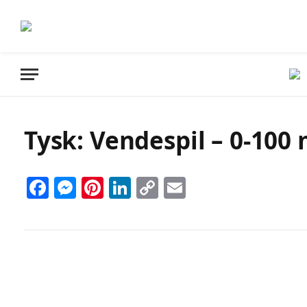
Tysk: Vendespil – 0-100 
Facebook
Messenger
Pinterest
LinkedIn
Copy
Email
Link