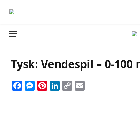
Tysk: Vendespil – 0-100 
Facebook
Messenger
Pinterest
LinkedIn
Copy
Email
Link