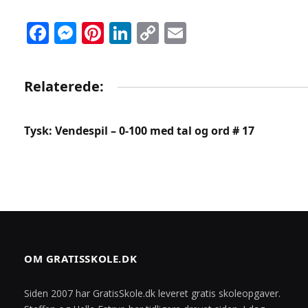
Facebook
Messenger
Pinterest
LinkedIn
Copy
Email
Link
Relaterede:
Tysk: Vendespil – 0-100 med tal og ord # 17
OM GRATISSKOLE.DK
Siden 2007 har GratisSkole.dk leveret gratis skoleopgaver.