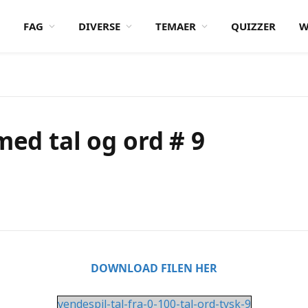
FAG
DIVERSE
TEMAER
QUIZZER
W
med tal og ord # 9
DOWNLOAD FILEN HER
vendespil-tal-fra-0-100-tal-ord-tysk-9