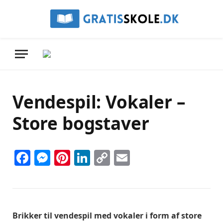
Vendespil: Vokaler –
Store bogstaver
Facebook
Messenger
Pinterest
LinkedIn
Copy
Email
Link
Brikker til vendespil med vokaler i form af store