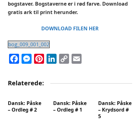
bogstaver. Bogstaverne er i rød farve. Download
gratis ark til print herunder.
DOWNLOAD FILEN HER
bog_009_001_002
Facebook
Messenger
Pinterest
LinkedIn
Copy
Email
Link
Relaterede:
Dansk: Påske
Dansk: Påske
Dansk: Påske
– Ordleg # 2
– Ordleg # 1
– Krydsord #
5