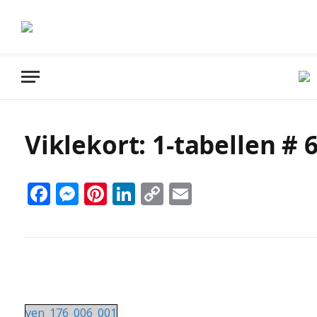
Viklekort: 1-tabellen # 
Facebook
Messenger
Pinterest
LinkedIn
Copy
Email
Link
ven_176_006_001