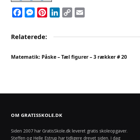
Facebook
Messenger
Pinterest
LinkedIn
Copy
Email
Link
Relaterede:
Matematik: Påske – Tæl figurer – 3 rækker # 20
OM GRATISSKOLE.DK
Siden 2007 har GratisSkole.dk leveret gratis skoleopgaver.
Steffen og Helle Estrup har tidligere drevet siden. I dag