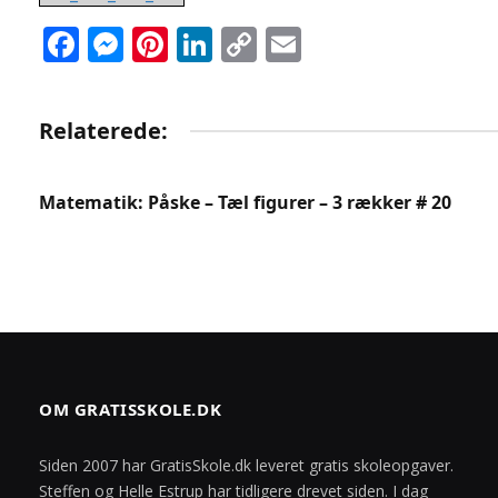
Facebook
Messenger
Pinterest
LinkedIn
Copy
Email
Link
Relaterede:
Matematik: Påske – Tæl figurer – 3 rækker # 20
OM GRATISSKOLE.DK
Siden 2007 har GratisSkole.dk leveret gratis skoleopgaver.
Steffen og Helle Estrup har tidligere drevet siden. I dag