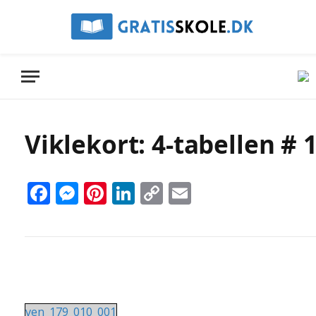
Viklekort: 4-tabellen # 
Facebook
Messenger
Pinterest
LinkedIn
Copy
Email
Link
ven_179_010_001