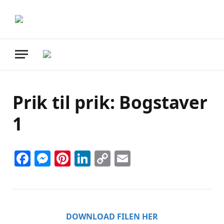
Prik til prik: Bogstaver
1
Facebook
Messenger
Pinterest
LinkedIn
Copy
Email
Link
DOWNLOAD FILEN HER