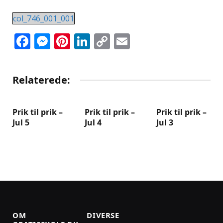
col_746_001_001
Facebook
Messenger
Pinterest
LinkedIn
Copy
Email
Link
Relaterede:
Prik til prik –
Prik til prik –
Prik til prik –
Jul 5
Jul 4
Jul 3
OM
DIVERSE