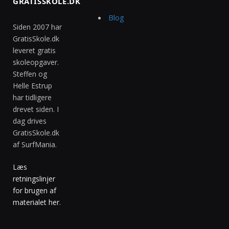
GRATISSKOLE.DK
Blog
Siden 2007 har
GratisSkole.dk
leveret gratis
skoleopgaver.
Steffen og
Helle Estrup
har tidligere
drevet siden. I
dag drives
GratisSkole.dk
af SurfMania.
Læs
retningslinjer
for brugen af
materialet her
.