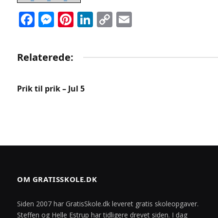
Facebook
Messenger
Pinterest
LinkedIn
Copy
Email
Link
Relaterede:
Prik til prik – Jul 5
OM GRATISSKOLE.DK
Siden 2007 har GratisSkole.dk leveret gratis skoleopgaver.
Steffen og Helle Estrup har tidligere drevet siden. I dag