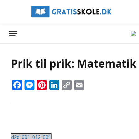
Prik til prik: Matemati
Facebook
Messenger
Pinterest
LinkedIn
Copy
Email
Link
d2d_001_012_001