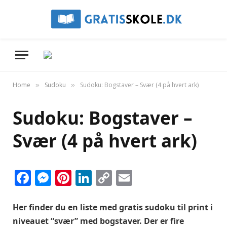
Home
Sudoku
Sudoku: Bogstaver – Svær (4 på hvert ark)
»
»
Sudoku: Bogstaver –
Svær (4 på hvert ark)
Facebook
Messenger
Pinterest
LinkedIn
Copy
Email
Link
Her finder du en liste med gratis sudoku til print i
niveauet “svær” med bogstaver. Der er fire