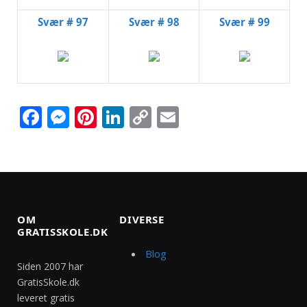
Svær # 97
Svær # 98
Svær # 99
Facebook
Messenger
Pinterest
LinkedIn
Copy
Email
Link
OM
DIVERSE
GRATISSKOLE.DK
Blog
Siden 2007 har
GratisSkole.dk
leveret gratis